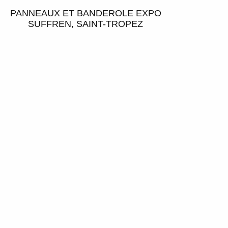
PANNEAUX ET BANDEROLE EXPO
SUFFREN, SAINT-TROPEZ
M : +336 03 83 33 93 – T : +334 94 79 20 86 – ben@courcot.